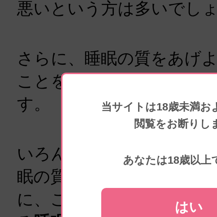
悪いという方は多いでし
さらに、睡眠の質をあげ
ことを試したというケー
す。
当サイトは18歳未満お
閲覧をお断りし
いろんなことは試したし
あなたは18歳以上
眠の質は上がらない・・
に、ここでは、手軽に日
はい