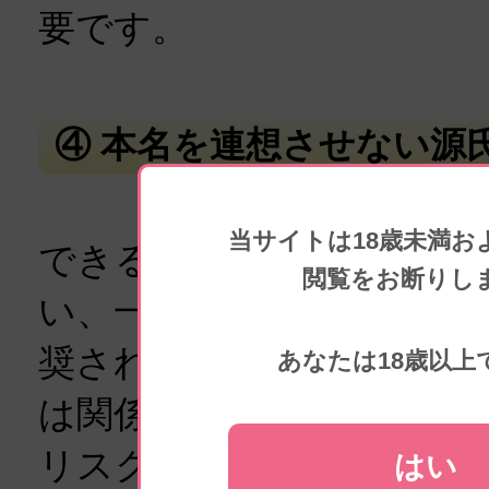
要です。
④ 本名を連想させない源
当サイトは18歳未満お
できるだけ本人の特徴や
閲覧をお断りし
い、一般的で覚えやすい
奨されます。できるだけ
あなたは18歳以上
は関係のない名前を選ぶ
リスクを下げることがで
はい