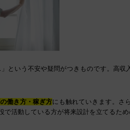
…」という不安や疑問がつきものです。高収
の働き方・稼ぎ方
にも触れていきます。さ
役で活動している方が将来設計を立てるため