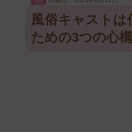
悩み
風俗キャストは
ための3つの心